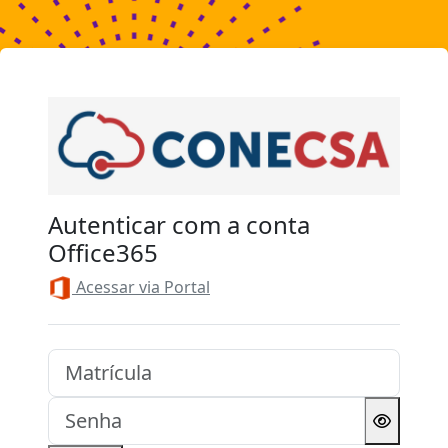
Ir para o conteúdo principal
Acesso a Conecsa
Autenticar com a conta
Office365
Acessar via Portal
Matrícula
Senha